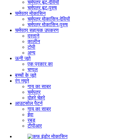
चर्मपत्र बूट-देवियों
चर्मपत्र बूट-पुरुष
चर्मपत्र मोकासिन
चर्मपत्र मोकासिन-देवियों
चर्मपत्र मोकासिन-पुरुष
चर्मपत्र सहायक उपकरण
दस्ताने
कालीन
टोपी
अन्य
ऊनी जूते
एक प्रकार का
चप्पल
बच्चों के जूते
रंग नमूने
गाय का साबर
चर्मपत्र
दोहरे चेहरे
आउटसोल पैटर्न
गाय का साबर
ईवा
रबड़
टीपीआर