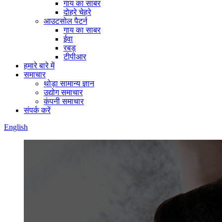
गाय का साबर
दोहरे चेहरे
आउटसोल पैटर्न
गाय का साबर
ईवा
रबड़
टीपीआर
हमारे बारे में
समाचार
थोड़ा सामान्य ज्ञान
उद्योग समाचार
कंपनी समाचार
संपर्क करें
English