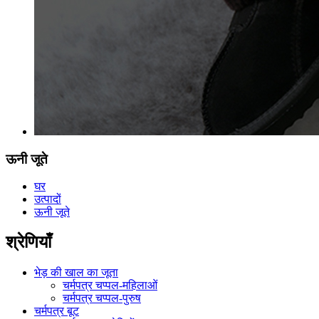
ऊनी जूते
घर
उत्पादों
ऊनी जूते
श्रेणियाँ
भेड़ की खाल का जूता
चर्मपत्र चप्पल-महिलाओं
चर्मपत्र चप्पल-पुरुष
चर्मपत्र बूट